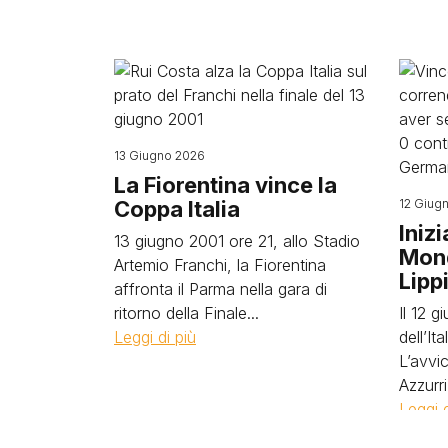
Image
Image
13 Giugno 2026
La Fiorentina vince la
Coppa Italia
12 Giug
Iniz
13 giugno 2001 ore 21, allo Stadio
Mond
Artemio Franchi, la Fiorentina
Lipp
affronta il Parma nella gara di
ritorno della Finale...
Il 12 g
Leggi di più
dell’It
L’avvi
Azzurr
Leggi d