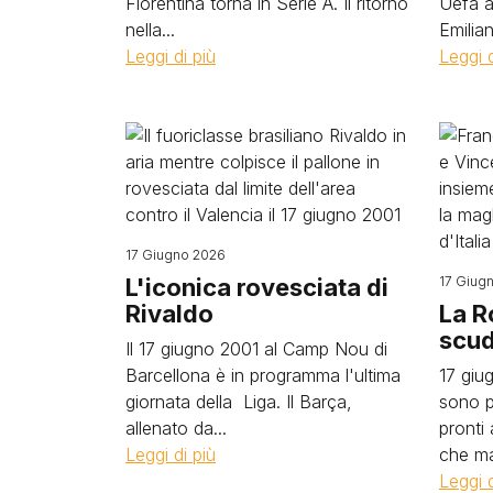
Fiorentina torna in Serie A. Il ritorno
Uefa a
nella...
Emilian
Leggi di più
Leggi d
Image
Image
17 Giugno 2026
L'iconica rovesciata di
17 Giug
Rivaldo
La R
scud
Il 17 giugno 2001 al Camp Nou di
Barcellona è in programma l'ultima
17 giu
giornata della Liga. Il Barça,
sono p
allenato da...
pronti
Leggi di più
che ma
Leggi d