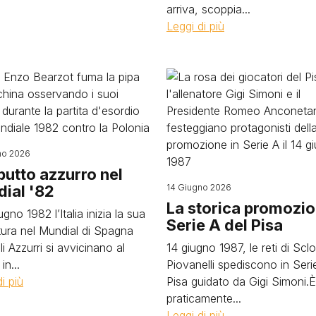
arriva, scoppia...
Leggi di più
Image
no 2026
ebutto azzurro nel
ial '82
14 Giugno 2026
La storica promozio
iugno 1982 l’Italia inizia la sua
Serie A del Pisa
ura nel Mundial di Spagna
i Azzurri si avvicinano al
14 giugno 1987, le reti di Scl
in...
Piovanelli spediscono in Serie
i più
Pisa guidato da Gigi Simoni.È
praticamente...
Leggi di più