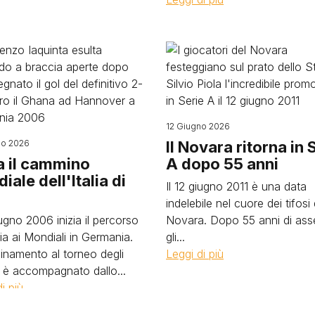
Image
12 Giugno 2026
no 2026
Il Novara ritorna in 
ia il cammino
A dopo 55 anni
iale dell'Italia di
Il 12 giugno 2011 è una data
i
indelebile nel cuore dei tifosi 
iugno 2006 inizia il percorso
Novara. Dopo 55 anni di as
alia ai Mondiali in Germania.
gli...
cinamento al torneo degli
Leggi di più
i è accompagnato dallo...
i più