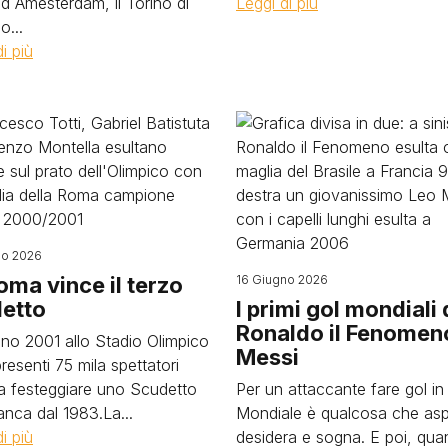
d Amesterdam, il Torino di
Leggi di più
o...
i più
Image
no 2026
oma vince il terzo
16 Giugno 2026
etto
I primi gol mondiali 
Ronaldo il Fenomen
gno 2001 allo Stadio Olimpico
Messi
resenti 75 mila spettatori
 a festeggiare uno Scudetto
Per un attaccante fare gol in
nca dal 1983.La...
Mondiale è qualcosa che asp
i più
desidera e sogna. E poi, qu