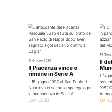
Image
Image
14 Giug
15 Giugno 2026
Il d
Il Piacenza vince e
Mund
rimane in Serie A
Il 14 g
Il 15 giugno 1997 al San Paolo di
avvent
Napoli va in scena lo spareggio per
1982.Gl
la permanenza in Serie A...
torneo 
Leggi di più
Leggi d