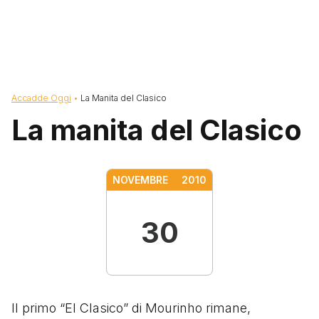
Briciole di pane
Accadde Oggi
La Manita del Clasico
La manita del Clasico
NOVEMBRE
2010
30
Il primo “El Clasico” di Mourinho rimane,