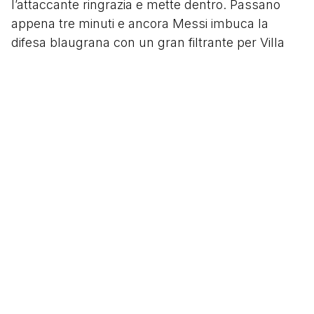
l’attaccante ringrazia e mette dentro. Passano
appena tre minuti e ancora Messi imbuca la
difesa blaugrana con un gran filtrante per Villa
che da solo, davanti a Casillas, di esterno destro
mette dentro il 4-0.
Il Real è al tappeto. La differenza in campo tra le
due formazioni è impressionante e al 90’ arriva
l’umiliazione definitiva: assist di Bojan per Jeffren
che completa la “manita” che Piquè alza al cielo
del Camp Nou e manda in visibilio il popolo
blaugrana.
Segui
@tacchettidiprovincia