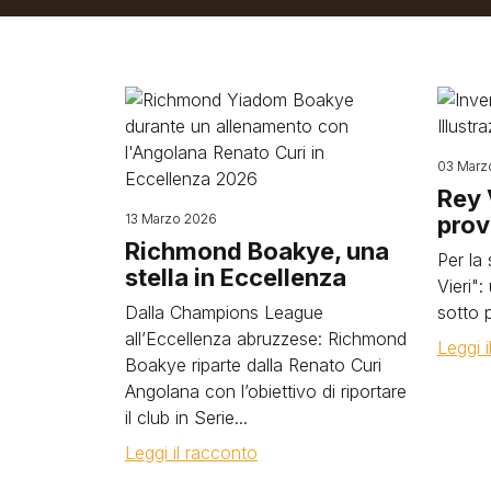
Image
Image
03 Marz
Rey 
13 Marzo 2026
prov
Richmond Boakye, una
Per la
stella in Eccellenza
Vieri"
Dalla Champions League
sotto p
all’Eccellenza abruzzese: Richmond
Leggi 
Boakye riparte dalla Renato Curi
Angolana con l’obiettivo di riportare
il club in Serie...
Leggi il racconto