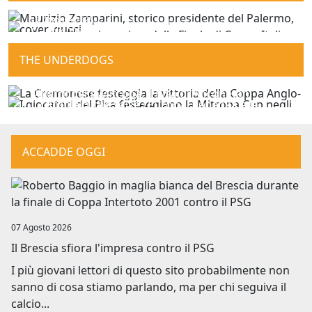
17 Novembre 2025
Image
16 Ottobre 2025
Maurizio Zamparini, il genio inquieto
Image
11 Luglio 2025
Luciano Gaucci, quando passa l'uragano
Image
Romeo Anconetani, il presidente dei miracoli
THE UNDERDOGS
31 Ottobre 2025
24 Ottobre 2025
La Regina di Wembley, l'impresa della
16 Agosto 2025
Image
I giorni della Mitropa, il Pisa di Anconetani
Cremonese di Simoni
Image
Il cucchiaio che valse l’Europa, Panenka e la
conquista l’Europa
Image
Cecoslovacchia
ACCADDE OGGI
Image
07 Agosto 2026
Il Brescia sfiora l'impresa contro il PSG
I più giovani lettori di questo sito probabilmente non
sanno di cosa stiamo parlando, ma per chi seguiva il
calcio...