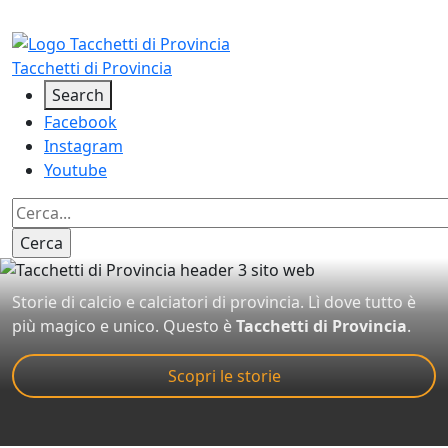
Salta al contenuto principale
Tacchetti di Provincia
Social
Search
Facebook
Instagram
Youtube
Image
Storie di calcio e calciatori di provincia. Lì dove tutto è
più magico e unico. Questo è
Tacchetti di Provincia
.
Scopri le storie