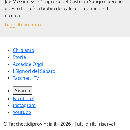
Joe McGinniss e l’impresa del Castel di Sangro: perché
questo libro è la bibbia del calcio romantico e di
nicchia....
Leggi il racconto
Footer menu
Chi siamo
Storie
Accadde Oggi
I Signori del Sabato
Tacchetti TV
Social
Search
Facebook
Instagram
Youtube
© Tacchettidiprovincia.it - 2026 - Tutti diritti riservati