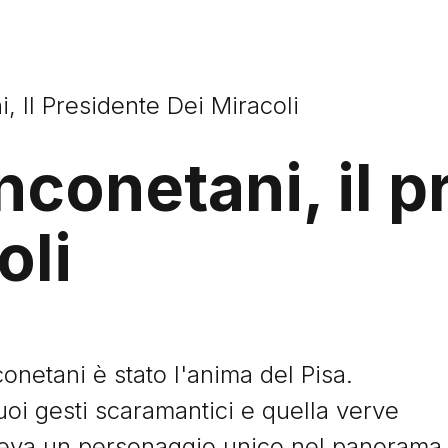
 Il Presidente Dei Miracoli
conetani, il p
oli
netani è stato l'anima del Pisa.
suoi gesti scaramantici e quella verve
deva un personaggio unico nel panorama