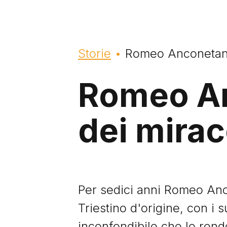
Briciole di pane
Storie
Romeo Anconetani,
Romeo An
dei mirac
Per sedici anni Romeo Anco
Triestino d'origine, con i 
inconfondibile che lo ren