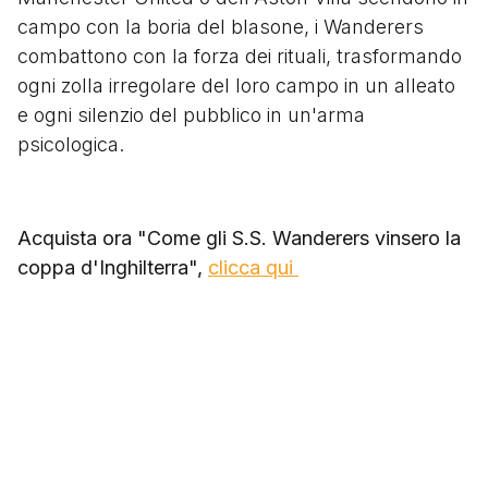
campo con la boria del blasone, i Wanderers
combattono con la forza dei rituali, trasformando
ogni zolla irregolare del loro campo in un alleato
e ogni silenzio del pubblico in un'arma
psicologica.
Acquista ora "
Come gli S.S. Wanderers vinsero la
coppa d'Inghilterra
",
clicca qui
Perché leggerlo oggi: la
nostalgia come bussola
In un calcio che ha venduto l'anima ai diritti
televisivi e ai calendari saturati, questo libro è un