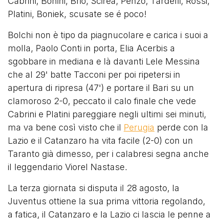
Cabrini, Bonini, Brio, Scirea, Penzo, Tardelli, Rossi,
Platini, Boniek, scusate se é poco!
Bolchi non è tipo da piagnucolare e carica i suoi a
molla, Paolo Conti in porta, Elia Acerbis a
sgobbare in mediana e là davanti Lele Messina
che al 29' batte Tacconi per poi ripetersi in
apertura di ripresa (47') e portare il Bari su un
clamoroso 2-0, peccato il calo finale che vede
Cabrini e Platini pareggiare negli ultimi sei minuti,
ma va bene così visto che il
Perugia
perde con la
Lazio e il Catanzaro ha vita facile (2-0) con un
Taranto già dimesso, per i calabresi segna anche
il leggendario Viorel Nastase.
La terza giornata si disputa il 28 agosto, la
Juventus ottiene la sua prima vittoria regolando,
a fatica, il Catanzaro e la Lazio ci lascia le penne a