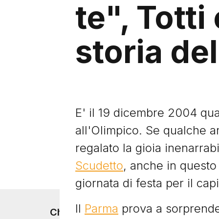
te", Totti
storia de
E' il 19 dicembre 2004 q
all'Olimpico. Se qualche a
regalato la gioia inenarrabi
Scudetto
, anche in questo
giornata di festa per il cap
Il
Parma
prova a sorprende
Footer menu
Chi siamo