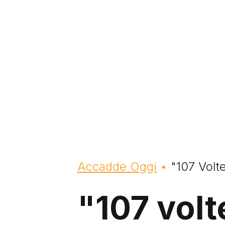
Briciole di pane
Accadde Oggi
"107 Volte
"107 volte