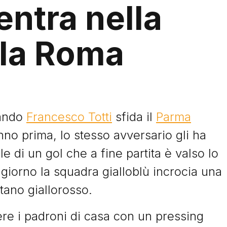
 entra nella
lla Roma
uando
Francesco Totti
sfida il
Parma
nno prima, lo stesso avversario gli ha
le di un gol che a fine partita è valso lo
 giorno la squadra gialloblù incrocia una
itano giallorosso.
re i padroni di casa con un pressing
Storie