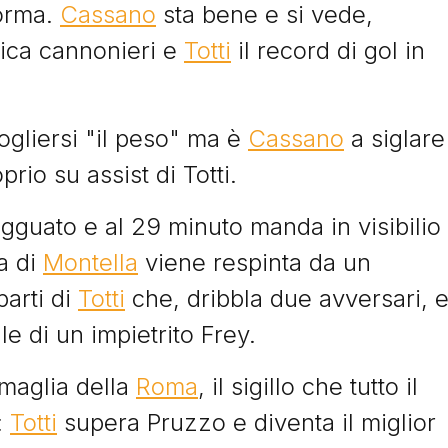
forma.
Cassano
sta bene e si vede,
fica cannonieri e
Totti
il record di gol in
I Signori del Sabato
togliersi "il peso" ma è
Cassano
a siglare
prio su assist di Totti.
agguato e al 29 minuto manda in visibilio
ta di
Montella
viene respinta da un
© Tacchettidiprovincia.it - 2026 - Tutti diritti riservati
parti di
Totti
che, dribbla due avversari, 
lle di un impietrito Frey.
 maglia della
Roma
, il sigillo che tutto il
:
Totti
supera Pruzzo e diventa il miglior