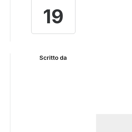
19
Scritto da
Social
Search