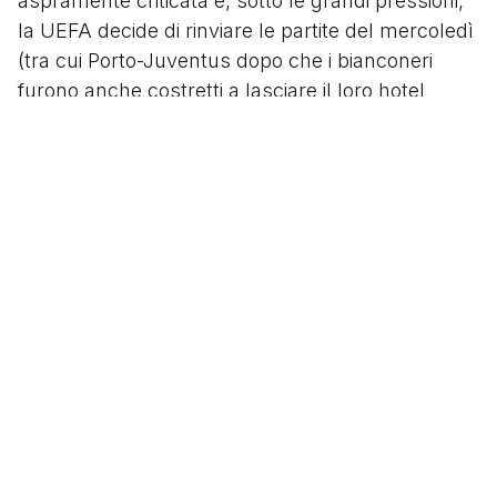
aspramente criticata e, sotto le grandi pressioni,
la UEFA decide di rinviare le partite del mercoledì
(tra cui Porto-Juventus dopo che i bianconeri
furono anche costretti a lasciare il loro hotel
perchè vicino a un obiettivo sensibile) ma ormai la
frittata è fatta.
“Una scelta giustificata da motivi di ordine
pubblico a pochissime ore dall’inizio delle partite”
è la versione ufficiale dell’UEFA ma il massimo
organo calcistico europeo consegna al mondo
l’immagine di un calcio sordo agli avvenimenti
extracampo preferendo la logica del profitto e del
“the show must go on”, la stessa che si era visto
percorrere all’Heysel.
Segui
@tacchettidiprovincia