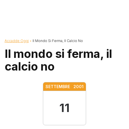
Briciole di pane
Accadde Oggi
Il Mondo Si Ferma, Il Calcio No
Il mondo si ferma, il
calcio no
SETTEMBRE
2001
11