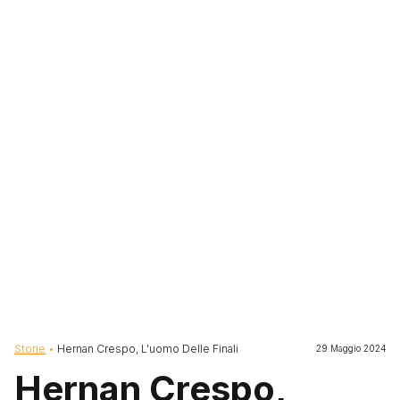
Briciole di pane
Storie
Hernan Crespo, L'uomo Delle Finali
29 Maggio 2024
Hernan Crespo,