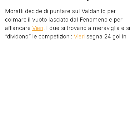
Moratti decide di puntare sul Valdanito per
colmare il vuoto lasciato dal Fenomeno e per
affiancare
Vieri
. I due si trovano a meraviglia e si
“dividono” le competizioni:
Vieri
segna 24 gol in
campionato, Crespo 9 gol in Champions League.
Insieme sono bellissimi da vedere, spietati, difficili
da contenere, tignosi e decisivi. Da una loro
meravigliosa combinazione nasce uno dei goal
più belli della stagione: un colpo di testa da
manuale del calcio che Crespo realizza, contro
l’Ajax in Champions League, proprio su assist di
Bobo.
Il destino, però, ancora una volta, non gli sorride: