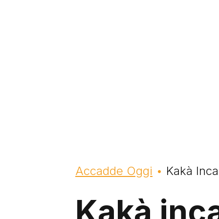
Briciole di pane
Accadde Oggi
Kakà Inca
Kakà inca