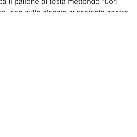
 il pallone di testa mettendo fuori
ed, che sullo slancio si schianta contro
cupero. Kaká a tu per tu con Van der Sar
.
 brasiliano, la semifinale vince lo
on una doppietta di
Rooney
. Un 3-2 che
s nella semifinale di ritorno. Infatti una
Carlo Ancelotti
batte 3-0 gli uomini di Sir
magia di Kaká seguita dalle reti di
 finale.
ia