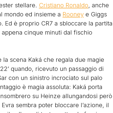
ester stellare.
Cristiano Ronaldo
, anche
Storie
 al mondo ed insieme a
Rooney
e Giggs
. Ed è proprio CR7 a sbloccare la partita
I Signori del Sabato
 appena cinque minuti dal fischio
e la scena Kaká che regala due magie
l 22’ quando, ricevuto un passaggio di
ar con un sinistro incrociato sul palo
© Tacchettidiprovincia.it - 2026 - Tutti diritti riservati
vantaggio è magia assoluta: Kaká porta
fa unsombrero su Heinze allungandosi però
 Evra sembra poter bloccare l’azione, il