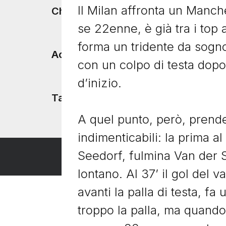
Footer menu
Il Milan affronta un Manch
Chi siamo
se 22enne, è già tra i top
forma un tridente da sogno
Accadde Oggi
con un colpo di testa dopo
d’inizio.
Tacchetti TV
A quel punto, però, prend
indimenticabili: la prima a
Seedorf, fulmina Van der S
lontano. Al 37’ il gol del 
avanti la palla di testa, 
troppo la palla, ma quando