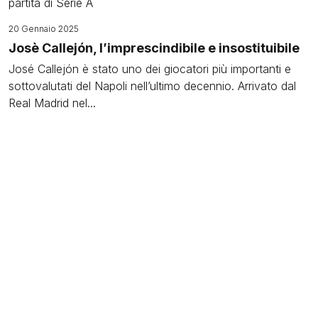
20 Gennaio 2025
Josè Callejón, l’imprescindibile e insostituibile
José Callejón è stato uno dei giocatori più importanti e
sottovalutati del Napoli nell’ultimo decennio. Arrivato dal
Real Madrid nel...
Leggi il racconto
Image
18 Gennaio 2025
Youssef En-Nesyri, l'uomo che ha portato il
Marocco alla gloria
Dalla strada all’Academié Mohammed VI, fino al gol che
ha portato il Marocco in semifinale ai Mondiali: En-Nesyri
è diventato...
Leggi il racconto