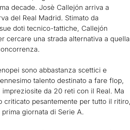
tima decade. Josè Callejón arriva a
rva del Real Madrid. Stimato da
e ...
ue doti tecnico-tattiche, Callejón
er cercare una strada alternativa a quella
e
Image
 concorrenza.
lio 2024
10 Novembre 2024
rtenopei sono abbastanza scettici e
 Parejo, il regista
Hatem Ben Arfa,
 celebrato
un’opera incompiut
’ennesimo talento destinato a fare flop,
Parejo ha guidato Valencia e
Hatem Ben Arfa è stato uno 
impreziosite da 20 reti con il Real. Ma
rreal con classe e leadership
talenti più puri della sua
o criticato pesantemente per tutto il ritiro
 mai ricevere la celebrazione
generazione, capace di gioc
tica che meritava.
alla Messi ma mai...
 prima giornata di Serie A.
 il racconto
Leggi il racconto