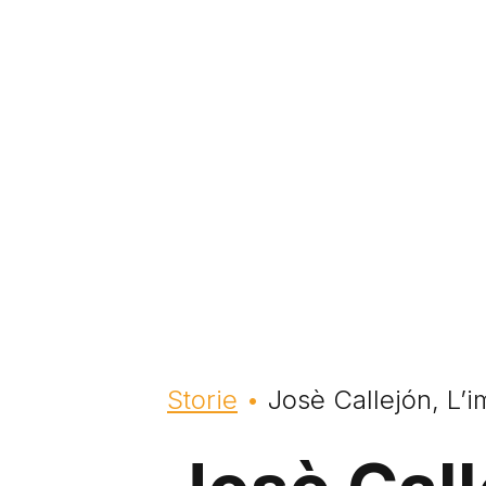
Briciole di pane
Storie
Josè Callejón, L’im