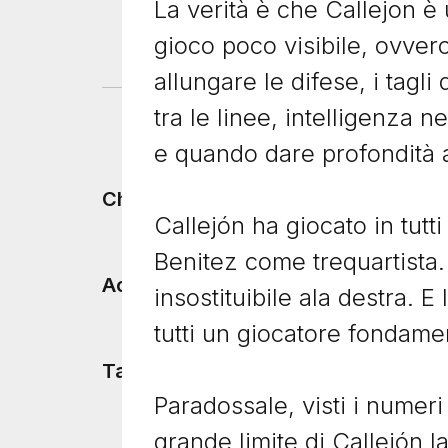
La verità è che Callejon è 
gioco poco visibile, ovver
allungare le difese, i tagli
tra le linee, intelligenza 
e quando dare profondità 
Footer menu
Chi siamo
Callejón ha giocato in tutti
Benitez come trequartista
Accadde Oggi
insostituibile ala destra. 
tutti un giocatore fondame
Tacchetti TV
Paradossale, visti i numeri 
grande limite di Callejón 