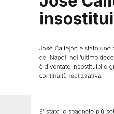
Josè Call
insostitui
José Callejón è stato uno d
del Napoli nell’ultimo dec
è diventato insostituibile 
continuità realizzativa.
E’ stato lo spagnolo più so