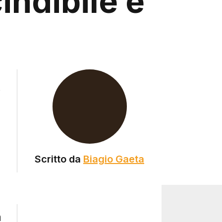
indibile e
i
a
Scritto da
Biagio Gaeta
n