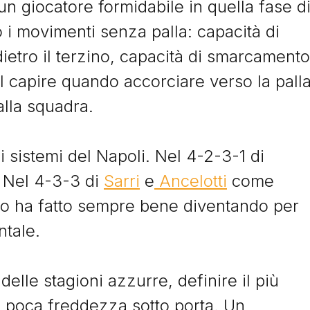
un giocatore formidabile in quella fase d
o i movimenti senza palla: capacità di
 dietro il terzino, capacità di smarcamento
nel capire quando accorciare verso la pall
alla squadra.
Storie
 i sistemi del Napoli. Nel 4-2-3-1 di
. Nel 4-3-3 di
Sarri
e
Ancelotti
come
I Signori del Sabato
E lo ha fatto sempre bene diventando per
ntale.
delle stagioni azzurre, definire il più
la poca freddezza sotto porta. Un