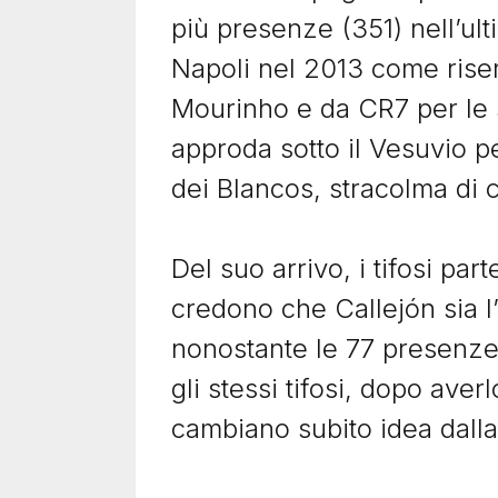
più presenze (351) nell’ul
Napoli nel 2013 come rise
Ti potrebbero interessare anch
Mourinho e da CR7 per le s
approda sotto il Vesuvio p
Image
Imag
dei Blancos, stracolma di
12 Ottobre 2024
14 Lug
Del suo arrivo, i tifosi pa
Darijo Srna, il capitano
Dani
dimenticato
mai
credono che Callejón sia l
Darijo Srna ha vinto 10 campionati
Dani 
nonostante le 77 presenze 
in Ucraina e una Coppa UEFA da
Villa
gli stessi tifosi, dopo averl
capitano dello Shakhtar, ma il suo
senza
valore...
media
cambiano subito idea dalla
Leggi il racconto
Leggi