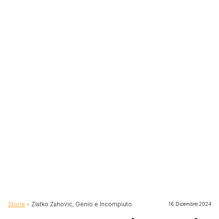
Briciole di pane
Storie
Zlatko Zahovic, Genio e Incompiuto
16 Dicembre 2024