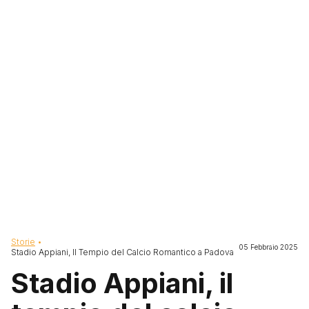
Briciole di pane
Storie
05 Febbraio 2025
Stadio Appiani, Il Tempio del Calcio Romantico a Padova
Stadio Appiani, il