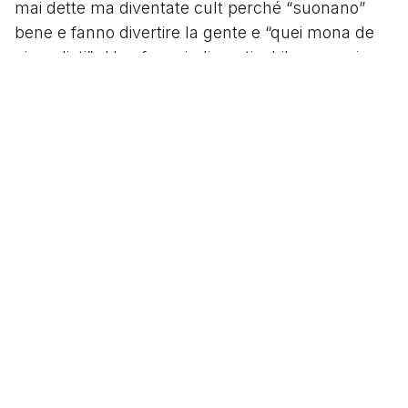
mai dette ma diventate cult perché “suonano”
bene e fanno divertire la gente e “quei mona de
giornalisti”. Una frase indimenticabile ma mai
effettivamente pronunciata diventa l’emblema del
suo stile: “Ciò, daghe a tuto quel che se move su
l’erba. Se xe el balon, no importa”. Un’altra,
questa confermata, detta durante un derby
contro il Vicenza. Prima della partita, Rocco
ordina al suo giocatore Zanon di marcare
attentamente il giovane Campana (il futuro
fondatore e presidente dell'AIC, l'Associazione
Italiana Calciatori), dicendogli di "toccarlo el
giusto" ma quando il suo giocatore scaraventa
quello vicentino contro la rete di recinzione,
Rocco si alza dalla panchina urlando: "Cio', te go
dito de tocarlo, non de coparlo".