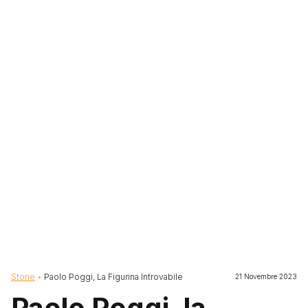
Briciole di pane
Storie
Paolo Poggi, La Figurina Introvabile
21 Novembre 2023
Paolo Poggi, la