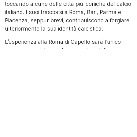
toccando alcune delle città più iconiche del calcio
italiano. I suoi trascorsi a Roma, Bari, Parma e
Piacenza, seppur brevi, contribuiscono a forgiare
ulteriormente la sua identità calcistica.
L’esperienza alla Roma di Capello sarà l’unico
vero assaggio di grandissimo calcio della carriera
di Paolo, e purtroppo non andrà molto bene.
Totti
,
Cafu,
Samuel
, Montella,
Nakata
,
Batistuta
… la
qualità è altissima, la concorrenza è aspra, e
Poggi trova pochissimo spazio. Con grande
umiltà, è lui stesso ad ammettere di non aver
avuto in quell’occasione la forza mentale di
superare le avversità incontrate lungo il
cammino:
“Ogni mattina mi svegliavo per andare ad