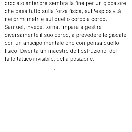
crociato anteriore sembra la fine per un giocatore
che basa tutto sulla forza fisica, sull'esplosività
nei primi metri e sul duello corpo a corpo.
Samuel, invece, torna. Impara a gestire
diversamente il suo corpo, a prevedere le giocate
con un anticipo mentale che compensa quello
fisico. Diventa un maestro dell'ostruzione, del
fallo tattico invisibile, della posizione.
È con l'arrivo di José Mourinho che la sua figura
assume contorni epici. L'Inter del 2009-2010 è
una banda di pirati, di reietti in cerca di vendetta,
di campioni scartati altrove. E Samuel ne è il
nostromo.
La coppia centrale che forma con Lúcio è un
esperimento di chimica instabile che
miracolosamente funziona alla perfezione: il