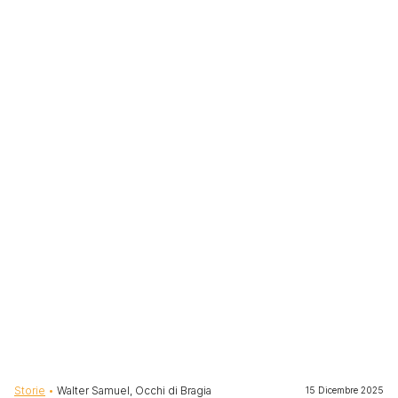
Briciole di pane
Storie
Walter Samuel, Occhi di Bragia
15 Dicembre 2025