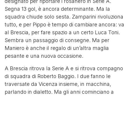
designato per riportare i rosanero in Serie A.
Segna 13 gol, è ancora determinante. Ma la
squadra chiude solo sesta. Zamparini rivoluziona
tutto, e per Pippo è tempo di cambiare ancora: va
al Brescia, per fare spazio a un certo Luca Toni.
Sembra un passaggio di consegne. Ma per
Maniero è anche il regalo di un’altra maglia
pesante e una nuova occasione.
A Brescia ritrova la Serie A e si ritrova compagno
di squadra di Roberto Baggio. I due fanno le
traversate da Vicenza insieme, in macchina,
parlando in dialetto. Ma gli anni cominciano a
farsi sentire:
Gianni De Biasi
gli preferisce
presto
Andrea Caracciolo
, e Pippo scivola in
panchina.