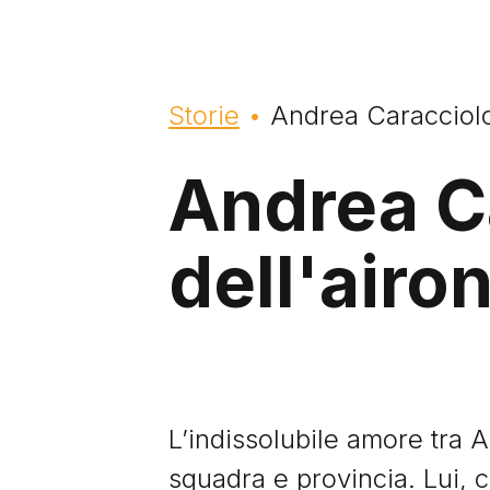
Briciole di pane
Storie
Andrea Caracciolo,
Andrea Ca
dell'airo
L’indissolubile amore tra 
squadra e provincia. Lui, 