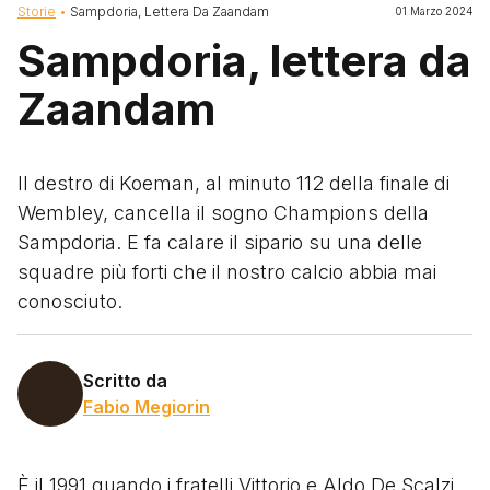
Briciole di pane
Storie
Sampdoria, Lettera Da Zaandam
01 Marzo 2024
Sampdoria, lettera da
Zaandam
Il destro di Koeman, al minuto 112 della finale di
Wembley, cancella il sogno Champions della
Sampdoria. E fa calare il sipario su una delle
squadre più forti che il nostro calcio abbia mai
conosciuto.
Scritto da
Fabio Megiorin
È il 1991 quando i fratelli Vittorio e Aldo De Scalzi