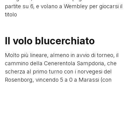
partite su 6, e volano a Wembley per giocarsi il
titolo
Il volo blucerchiato
Molto più lineare, almeno in avvio di torneo, il
cammino della Cenerentola Sampdoria, che
scherza al primo turno con i norvegesi del
Rosenborg, vincendo 5 a 0 a Marassi (con
doppietta anche di un Beppe Dossena oramai
separato in casa) e 2-1 a Trondheim, e passano,
senza eccessivi patemi, anche il turno
successivo, che li vedeva contrapposti alla
sempre ostica Honved di Budapest (chiedere agli
inglesi capaci di intendere, volere e provare