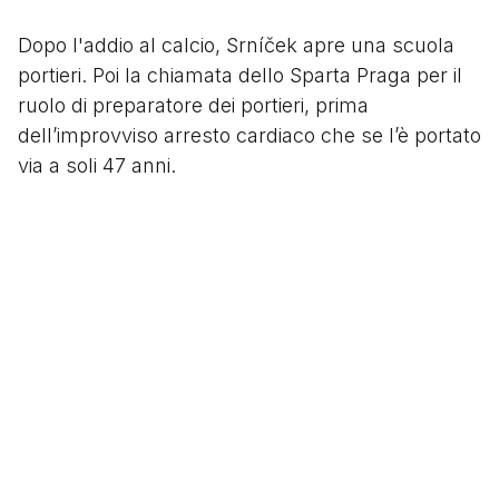
Dopo l'addio al calcio, Srníček apre una scuola
portieri. Poi la chiamata dello Sparta Praga per il
ruolo di preparatore dei portieri, prima
dell’improvviso arresto cardiaco che se l’è portato
via a soli 47 anni.
Ti potrebbero interessare anche ...
Image
14 Dicembre 2024