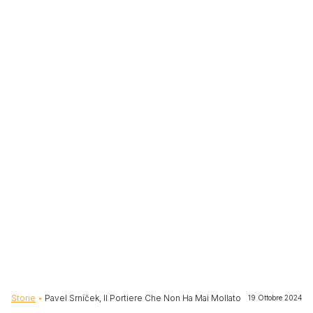
Briciole di pane
Storie
Pavel Srníček, Il Portiere Che Non Ha Mai Mollato
19 Ottobre 2024