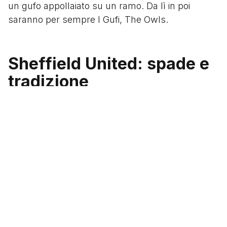
un gufo appollaiato su un ramo. Da lì in poi
saranno per sempre I Gufi, The Owls.
Sheffield United: spade e
tradizione
Nel 1889 arriva lo Sheffield United Football Club.
Anche loro arrivano dal cricket, anche loro
iniziano con match amichevoli di stampo
dilettantistico. Ma non appena si cimentano nel
professionismo, godono di un successo
immediato, riuscendo subito ad arrivare al
secondo turno della FA Cup, battendo una
squadra, il Burnley, di categoria superiore e
aprendo la strada ai tanti episodi simili che la