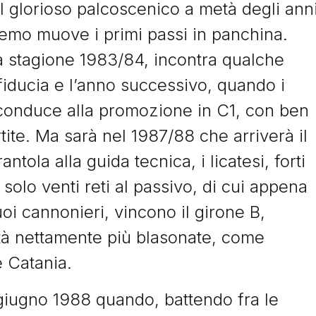
il glorioso palcoscenico a metà degli ann
mo muove i primi passi in panchina.
a stagione 1983/84, incontra qualche
 fiducia e l’anno successivo, quando i
li conduce alla promozione in C1, con ben
rtite. Ma sarà nel 1987/88 che arriverà il
tola alla guida tecnica, i licatesi, forti
solo venti reti al passivo, di cui appena
uoi cannonieri, vincono il girone B,
tà nettamente più blasonate, come
e Catania.
 5 giugno 1988 quando, battendo fra le