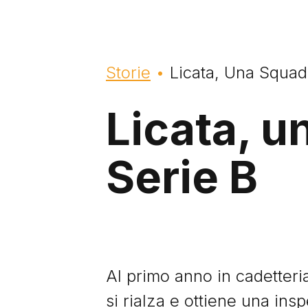
Briciole di pane
Storie
Licata, Una Squadr
Licata, un
Serie B
Al primo anno in cadetteria
si rialza e ottiene una in