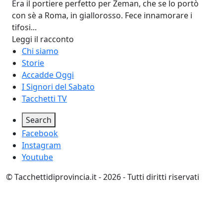
Era il portiere perfetto per Zeman, che se lo portò
con sè a Roma, in giallorosso. Fece innamorare i
tifosi...
Leggi il racconto
Footer menu
Chi siamo
Storie
Accadde Oggi
I Signori del Sabato
Tacchetti TV
Social
Search
Facebook
Instagram
Youtube
© Tacchettidiprovincia.it - 2026 - Tutti diritti riservati