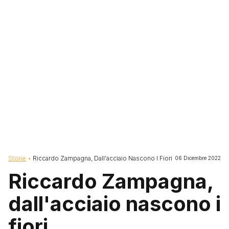
Briciole di pane
Storie
Riccardo Zampagna, Dall'acciaio Nascono I Fiori
06 Dicembre 2022
Riccardo Zampagna,
dall'acciaio nascono i
fiori