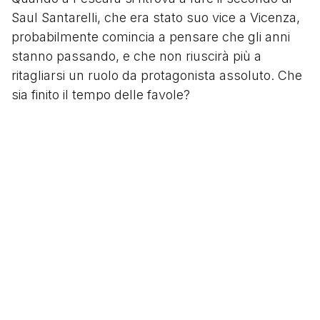
Saul Santarelli, che era stato suo vice a Vicenza,
probabilmente comincia a pensare che gli anni
stanno passando, e che non riuscirà più a
ritagliarsi un ruolo da protagonista assoluto. Che
sia finito il tempo delle favole?
Affatto. Perché in soccorso arriva un caro,
vecchio amico.
Gigi e Mimmo vanno a
Mantova
Domenico Di Carlo, che è stato capitano di Brivio
a Vicenza, nonché leader dello spogliatoio
biancorosso, e che ha da poco iniziato a fare