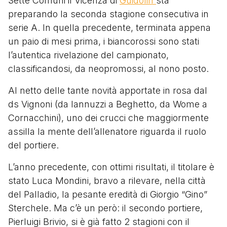
Sette Comuni il Vicenza di
Guidolin
sta
preparando la seconda stagione consecutiva in
serie A. In quella precedente, terminata appena
un paio di mesi prima, i biancorossi sono stati
l’autentica rivelazione del campionato,
classificandosi, da neopromossi, al nono posto.
Al netto delle tante novità apportate in rosa dal
ds Vignoni (da Iannuzzi a Beghetto, da Wome a
Cornacchini), uno dei crucci che maggiormente
assilla la mente dell’allenatore riguarda il ruolo
del portiere.
L’anno precedente, con ottimi risultati, il titolare è
stato Luca Mondini, bravo a rilevare, nella città
del Palladio, la pesante eredità di
Giorgio “Gino”
Sterchele
. Ma c’è un però: il secondo portiere,
Pierluigi Brivio, si è già fatto 2 stagioni con il