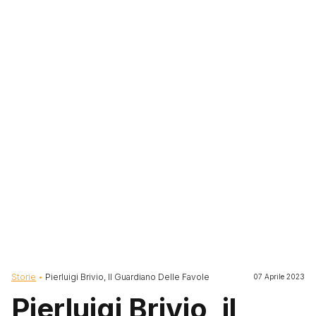
Briciole di pane
Storie
Pierluigi Brivio, Il Guardiano Delle Favole
07 Aprile 2023
Pierluigi Brivio, il