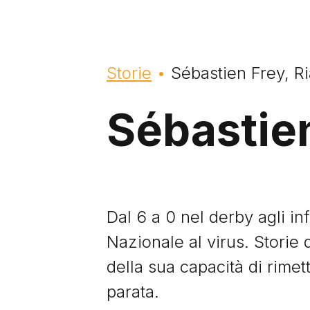
Briciole di pane
Storie
Sébastien Frey, R
Sébastien
Dal 6 a 0 nel derby agli in
Nazionale al virus. Storie 
della sua capacità di rimet
parata.