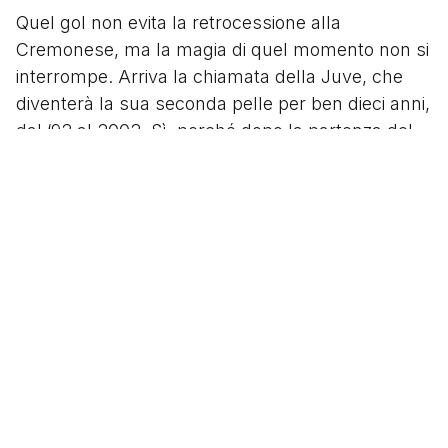
Quel gol non evita la retrocessione alla
Cremonese, ma la magia di quel momento non si
interrompe. Arriva la chiamata della Juve, che
diventerà la sua seconda pelle per ben dieci anni,
dal ‘92 al 2002. Sì, perché dopo la partenza del
capitano Tacconi e la promozione a titolare del
giovane Angelo Peruzzi, i bianconeri hanno
bisogno di un portiere esperto e di sicuro
affidamento, e Rampulla, sulla bocca di tutti più
per il suo gol che per le sue prestazioni tra i pali,
si è invece dimostrato sempre più che affidabile
nella sua carriera.
Nonostante sia destinato dunque a far da
chioccia al giovane collega, i primi anni in
Piemonte sono in realtà costellati di presenze e
soddisfazioni personali. Il numero 12 bianconero,