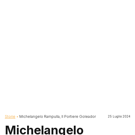
Briciole di pane
Storie
Michelangelo Rampulla, Il Portiere Goleador
25 Luglio 2024
Michelangelo