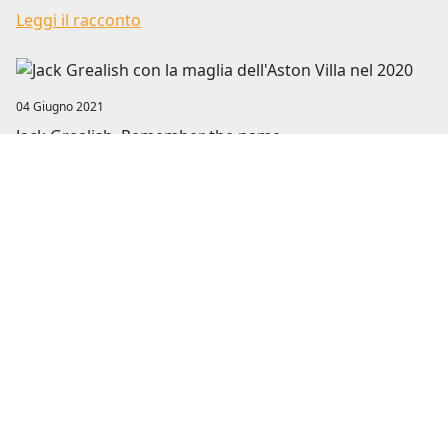
Leggi il racconto
Image
04 Giugno 2021
Jack Grealish, Remember the name
Tra i tanti talenti dell’Inghilterra di Southgate che si
prepara per gli Europei, spunta quello del capitano dei
Villans. Look...
Leggi il racconto
Image
12 Settembre 2025
Wish You Were Football, quando i Pink Floyd
incontrano il calcio
In questi giorni compie cinquant’anni uno degli album
leggendari della storia della musica: Wish You Were