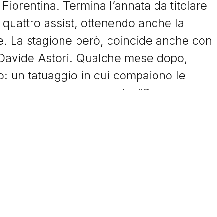
 Fiorentina. Termina l’annata da titolare
quattro assist, ottenendo anche la
. La stagione però, coincide anche con
 Davide Astori. Qualche mese dopo,
© Tacchettidiprovincia.it - 2026 - Tutti diritti riservati
to: un tatuaggio in cui compaiono le
o numero, con un messaggio: “Per sempre
prestito con diritto di riscatto. Finisce la
tre gol e sette assist ma terminato il
ove con Italiano in panchina, dopo la
iene data la fascia di capitano. Una
 e il numero di Astori, Biraghi l’ha