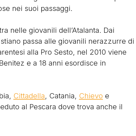
ano dello Shakhtar, ma il suo
senza mai ricevere la celebr
nose nei suoi passaggi.
...
mediatica che meritava.
 il racconto
Leggi il racconto
a nelle giovanili dell’Atalanta. Dai
stiano passa alle giovanili nerazzurre di
entesi alla Pro Sesto, nel 2010 viene
 Benitez e a 18 anni esordisce in
Storie
abia,
Cittadella
, Catania,
Chievo
e
eduto al Pescara dove trova anche il
I Signori del Sabato