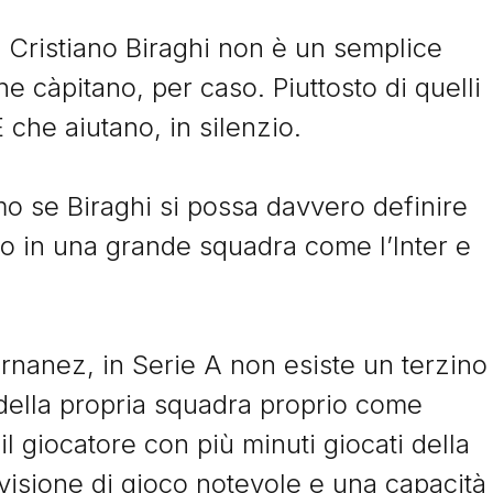
na, Cristiano Biraghi non è un semplice
he càpitano, per caso. Piuttosto di quelli
 che aiutano, in silenzio.
e ...
 se Biraghi si possa davvero definire
to in una grande squadra come l’Inter e
e
Image
nanez, in Serie A non esiste un terzino
obre 2024
14 Luglio 2024
ijo Srna, il capitano
Dani Parejo, il regis
o della propria squadra proprio come
enticato
mai celebrato
il giocatore con più minuti giocati della
o Srna ha vinto 10 campionati
Dani Parejo ha guidato Valen
 visione di gioco notevole e una capacità
craina e una Coppa UEFA da
Villarreal con classe e leader