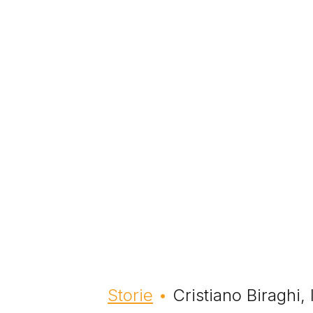
Briciole di pane
Storie
Cristiano Biraghi,