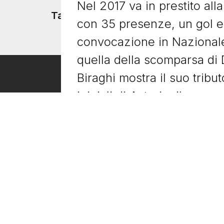
Nel 2017 va in prestito alla
Tacchetti TV
con 35 presenze, un gol e 
convocazione in Nazionale
quella della scomparsa di
Biraghi mostra il suo tribu
iniziali di Astori e il su
addosso e dentro di me”.
Nel 2019 torna all’Inter, in 
stagione, con 37 presenze, 
prestito, torna a Firenze d
partenza di Pezzella, gli v
fascia, che reca le iniziali