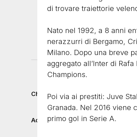
giocatori più importanti e
capit
di trovare traiettorie vele
sottovalutati del Napoli nell’ultimo
valore
decennio. Arrivato dal Real Madrid
Leggi
nel...
Nato nel 1992, a 8 anni entr
Leggi il racconto
nerazzurri di Bergamo, Cri
Milano. Dopo una breve par
aggregato all’Inter di Rafa
Champions.
Footer menu
Chi siamo
Poi via ai prestiti: Juve St
Granada. Nel 2016 viene c
primo gol in Serie A.
Accadde Oggi