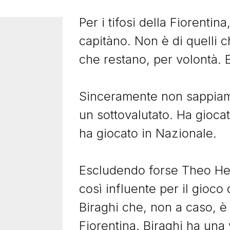
Per i tifosi della Fiorenti
capitàno. Non è di quelli c
che restano, per volontà. E
Ti potrebbero interessare anch
Sinceramente non sappiamo
un sottovalutato. Ha gioca
Image
Imag
ha giocato in Nazionale.
Escludendo forse Theo Her
20 Gennaio 2025
12 Ott
Josè Callejón,
Dar
così influente per il gioc
l’imprescindibile e
dim
Biraghi che, non a caso, è 
insostituibile
Darij
Fiorentina. Biraghi ha una
José Callejón è stato uno dei
in U