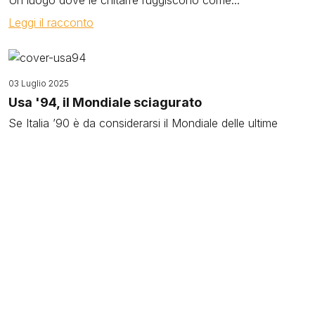
Leggi il racconto
Image
03 Luglio 2025
Usa '94, il Mondiale sciagurato
Se Italia ’90 è da considerarsi il Mondiale delle ultime
volte, quello successivo si annunciava come uno show
orchestrato dai...
Leggi il racconto
Image
24 Giugno 2025
Italia '90, il mondiale delle ultime volte
Sono trascorsi esattamente 35 anni da Italia ‘90. Un
mondiale che ha rappresentato “il canto del cigno” del