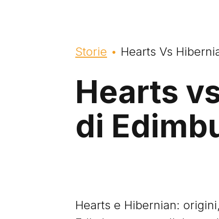
Briciole di pane
Storie
Hearts Vs Hiberni
Hearts vs
di Edimb
Hearts e Hibernian: origini,