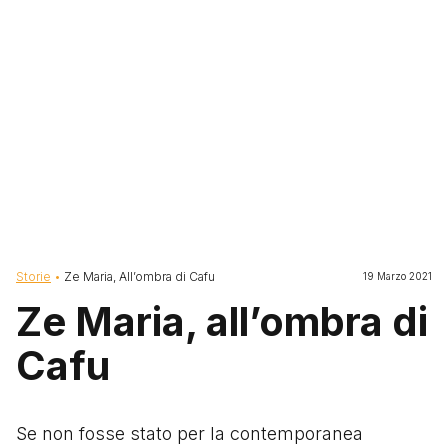
Briciole di pane
Storie
Ze Maria, All’ombra di Cafu
19 Marzo 2021
Ze Maria, all’ombra di
Cafu
Se non fosse stato per la contemporanea