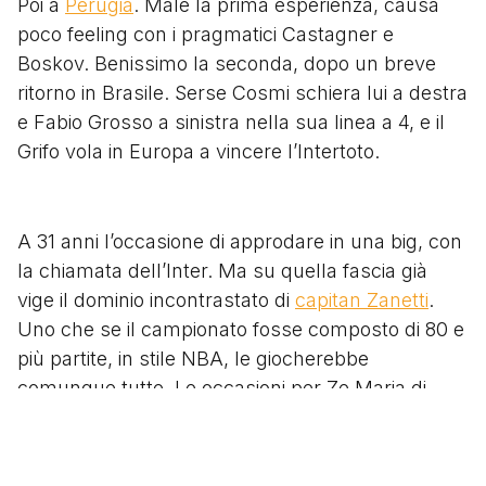
Poi a
Perugia
. Male la prima esperienza, causa
poco feeling con i pragmatici Castagner e
Boskov. Benissimo la seconda, dopo un breve
ritorno in Brasile. Serse Cosmi schiera lui a destra
e Fabio Grosso a sinistra nella sua linea a 4, e il
Grifo vola in Europa a vincere l’Intertoto.
A 31 anni l’occasione di approdare in una big, con
la chiamata dell’Inter. Ma su quella fascia già
vige il dominio incontrastato di
capitan Zanetti
.
Uno che se il campionato fosse composto di 80 e
più partite, in stile NBA, le giocherebbe
comunque tutte. Le occasioni per Ze Maria di
ritagliarsi uno spazio importante latitano, ma
riesce comunque a dare il suo contributo nella
costruzione del tavolino che assegnerà ai