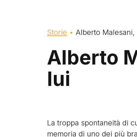
Briciole di pane
Storie
Alberto Malesani, 
Alberto M
lui
La troppa spontaneità di 
memoria di uno dei più brav