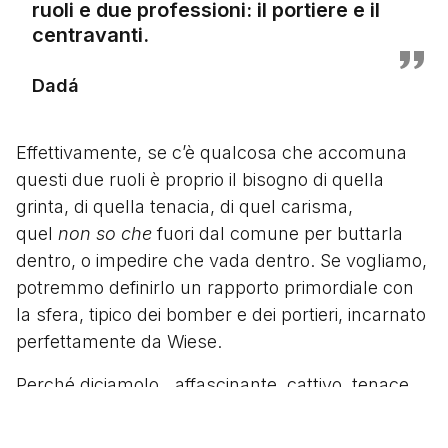
ruoli e due professioni: il portiere e il
centravanti.
Dadá
Effettivamente, se c’è qualcosa che accomuna
questi due ruoli è proprio il bisogno di quella
grinta, di quella tenacia, di quel carisma,
quel
non so che
fuori dal comune per buttarla
dentro, o impedire che vada dentro. Se vogliamo,
potremmo definirlo un rapporto primordiale con
la sfera, tipico dei bomber e dei portieri, incarnato
perfettamente da Wiese.
Perché diciamolo…affascinante, cattivo, tenace…
le qualità non mancano, ma nemmeno le
papere.