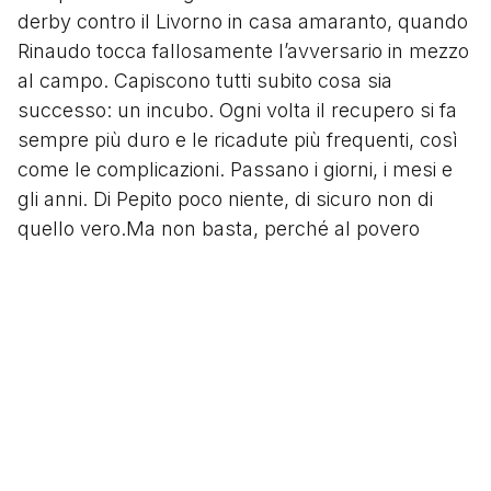
derby contro il Livorno in casa amaranto, quando
Rinaudo tocca fallosamente l’avversario in mezzo
al campo. Capiscono tutti subito cosa sia
successo: un incubo. Ogni volta il recupero si fa
sempre più duro e le ricadute più frequenti, così
come le complicazioni. Passano i giorni, i mesi e
gli anni. Di Pepito poco niente, di sicuro non di
quello vero.Ma non basta, perché al povero
Giuseppe, mentre prova a rilasciarsi in Liga con le
maglie di Levante e Celta Vigo, fa crack anche il
legamento crociato dell’altro ginocchio, il sinistro.
È la fine. Anni da svincolato portano tutti a
presagire il termine di una carriera maledetta, e
invece…