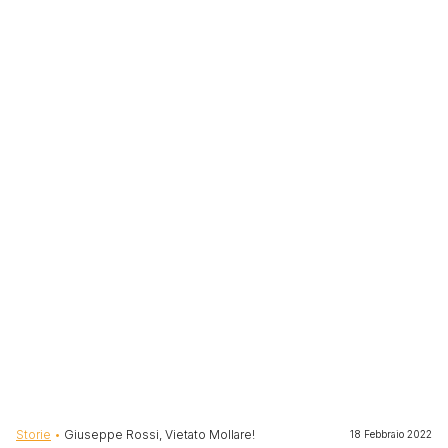
Briciole di pane
Storie
Giuseppe Rossi, Vietato Mollare!
18 Febbraio 2022