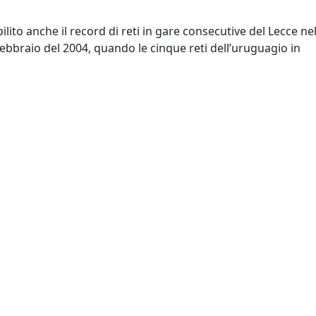
lito anche il record di reti in gare consecutive del Lecce ne
riservati
ebbraio del 2004, quando le cinque reti dell’uruguagio in
otto di 13 punti ottenuti dai giallorossi.
a anche capace di entusiasmare il suo pubblico con giocate
a 10 e lode che nella provincia ha trovato il suo regno. E
i gli effetti. Perché nell’estate del 2004 firma un contratto
lia del Lecce