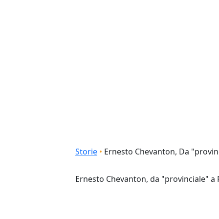
Briciole di pane
Storie
Ernesto Chevanton, Da "provinc
Ernesto Chevanton, da "provinciale" a 