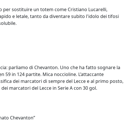
 per sostituire un totem come Cristiano Lucarelli,
do e letale, tanto da diventare subito l'idolo dei tifosi
olubile.
e
Image
ncia: parliamo di Chevanton. Uno che ha fatto sognare la
ben 59 in 124 partite. Mica noccioline. L’attaccante
sifica dei marcatori di sempre del Lecce e al primo posto,
embre 2025
a dei marcatori del Lecce in Serie A con 30 gol.
19 Giugno 2022
 l'anno nero del calcio
se
Franco Brienza, maestro di 
aos di Luton all’Heysel, fino
Brienza, mancino delizioso,
gnato Chevanton”
rinascita post-Hillsborough:
classe sconfinata, umiltà d’al
85 trasformò il calcio inglese
tempi: mischiate questi tre