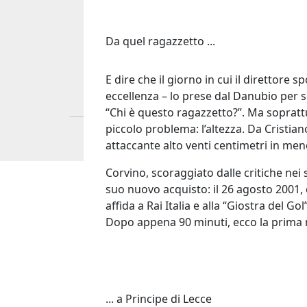
e die
Leggi il racconto
Leggi
Da quel ragazzetto ...
E dire che il giorno in cui il direttore 
eccellenza – lo prese dal Danubio per 
“Chi è questo ragazzetto?”. Ma sopratt
piccolo problema: l’altezza. Da Cristian
attaccante alto venti centimetri in men
Footer menu
Chi siamo
Corvino, scoraggiato dalle critiche nei 
Storie
suo nuovo acquisto: il 26 agosto 2001, c
Accadde Oggi
affida a Rai Italia e alla “Giostra del Go
I Signori del Sabato
Dopo appena 90 minuti, ecco la prima 
Tacchetti TV
Social
Search
Facebook
... a Principe di Lecce
Instagram