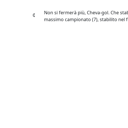
Youtube
Non si fermerà più, Cheva-gol. Che stabi
© Tacchettidiprovincia.it - 2026 - Tutti diritti 
massimo campionato (7), stabilito nel f
altrettanti incontri contribuiscono al fil
Imprendibile e imprevedibile, cinico m
da vero fuoriclasse. Talento con la 10 d
grazie a cui è diventato Principe. A tutt
quadriennale con il Monaco.
Tutti i gol di Ernesto Chevanton con la mag