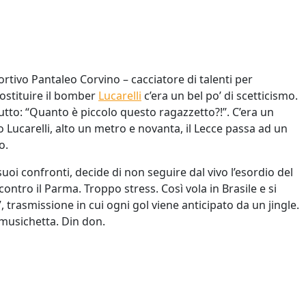
de origine alla modernità...
ingredienti in uno stampino
dimensioni contenute, fatel
 il racconto
crescere...
Leggi il racconto
sportivo Pantaleo Corvino – cacciatore di talenti per
sostituire il bomber
Lucarelli
c’era un bel po’ di scetticismo.
utto: “Quanto è piccolo questo ragazzetto?!”. C’era un
o Lucarelli, alto un metro e novanta, il Lecce passa ad un
o.
suoi confronti, decide di non seguire dal vivo l’esordio del
ontro il Parma. Troppo stress. Così vola in Brasile e si
l”, trasmissione in cui ogni gol viene anticipato da un jingle.
musichetta. Din don.