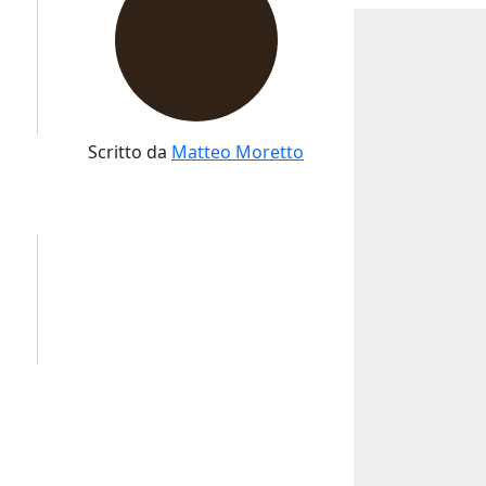
Scritto da
Matteo Moretto
Image
13 Agosto 2025
Il calcio muore a Gaza?
Non si tratta di ideologie, né di
politica, né di rivendicazioni
calcio
territoriali. Si parla di desideri
interrotti, di un pallone...
tri
Leggi il racconto