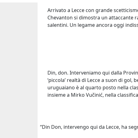
Arrivato a Lecce con grande scetticismo
Chevanton si dimostra un attaccante rapi
salentini. Un legame ancora oggi indiss
Ti potrebbero interessare anche ...
Image
Imag
Din, don. Interveniamo qui dalla Provi
‘piccola’ realtà di Lecce a suon di gol, 
uruguaiano è al quarto posto nella clas
11 Maggio 2021
09 Dic
insieme a Mirko Vučinić, nella classific
Julio Cruz, El Jardinero del calcio
1985:
ingle
Ripercorriamo la carriera di Julio
Cruz, attaccante argentino, che
Dal c
“Din Don, intervengo qui da Lecce, ha se
ha firmato per l’Inter dopo il 5
alla 
maggio 2002 e ha...
il 19