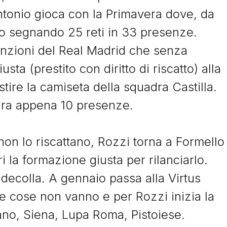
ntonio gioca con la Primavera dove, da
to segnando 25 reti in 33 presenze.
enzioni del Real Madrid che senza
usta (prestito con diritto di riscatto) alla
Storie
tire la camiseta della squadra Castilla.
ura appena 10 presenze.
I Signori del Sabato
non lo riscattano, Rozzi torna a Formello
ri la formazione giusta per rilanciarlo.
decolla. A gennaio passa alla Virtus
le cose non vanno e per Rozzi inizia la
ciano, Siena, Lupa Roma, Pistoiese.