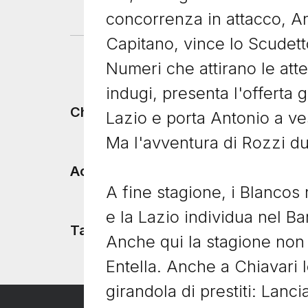
concorrenza in attacco, A
Capitano, vince lo Scudet
Numeri che attirano le att
indugi, presenta l'offerta gi
Footer menu
Chi siamo
Lazio e porta Antonio a ves
Ma l'avventura di Rozzi d
Accadde Oggi
A fine stagione, i Blancos 
e la Lazio individua nel Ba
Tacchetti TV
Anche qui la stagione non 
Entella. Anche a Chiavari 
girandola di prestiti: Lan