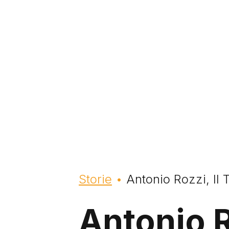
Briciole di pane
Storie
Antonio Rozzi, Il
Antonio R