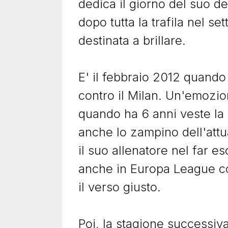
dedica il giorno del suo d
Ti potrebbero interessare anch
dopo tutta la trafila nel se
destinata a brillare.
Image
Imag
E' il febbraio 2012 quand
10 Novembre 2022
12 Gen
contro il Milan. Un'emozio
Andrea Russotto, tra
Rey
Bale e Benzema
spe
quando ha 6 anni veste la 
Nel 2007 World Soccer inserisce
La st
anche lo zampino dell'attu
Andrea Russotto tra i 50 Most
attac
il suo allenatore nel far es
Exciting Teenage Players insieme
Juven
a Bale e Benzema. La...
Capel
anche in Europa League con
Conte
Leggi il racconto
il verso giusto.
Leggi
Poi, la stagione successiva