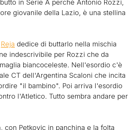
ebutto in Serie A perchè Antonio Rozzi,
e ...
ttore giovanile della Lazio, è una stellina
e
Image
o
Reja
dedice di buttarlo nella mischia
naio 2023
ne indescrivibile per Rozzi che da
 Volpato, il talento
26 Gennaio 2023
zzato dalla sfortuna
Alessandro Rosina, i
maglia biancoceleste. Nell'esordio c'è
talento esploso a m
oria di Rey Volpato,
ale CT dell'Argentina Scaloni che incita
cante cresciuto tra Padova e
Alessandro Rosina, da prom
ordire "il bambino". Poi arriva l'esordio
tus, lanciato da Fabio
del Torino al passaggio allo Z
lo e stimato da Antonio
la carriera di un talento italia
tro l'Atletico. Tutto sembra andare per
....
aspettative e rimpianti....
 il racconto
Leggi il racconto
, con Petkovic in panchina e la folta