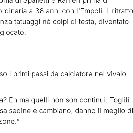
ma di Spalletti e Ranieri prima di
dinaria a 38 anni con l'Empoli. Il ritratt
a tatuaggi né colpi di testa, diventato
giocato.
o i primi passi da calciatore nel vivaio
 Eh ma quelli non son continui. Toglili
i salsedine e cambiano, danno il meglio d
 zone.”