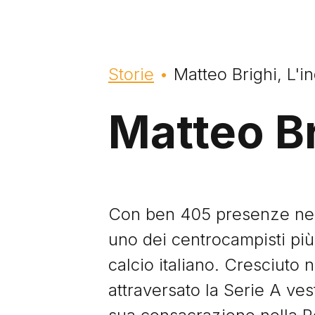
Briciole di pane
Storie
Matteo Brighi, L'i
Matteo Br
Con ben 405 presenze nell
uno dei centrocampisti più 
calcio italiano. Cresciuto 
attraversato la Serie A ve