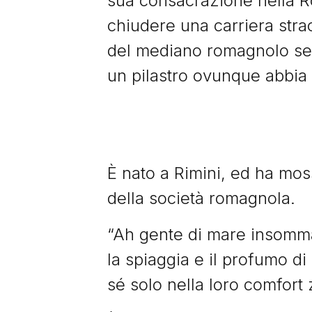
sua consacrazione nella Ro
chiudere una carriera straor
del mediano romagnolo senz
un pilastro ovunque abbia 
È nato a Rimini, ed ha moss
della società romagnola.
“Ah gente di mare insomma?
la spiaggia e il profumo d
sé solo nella loro comfort