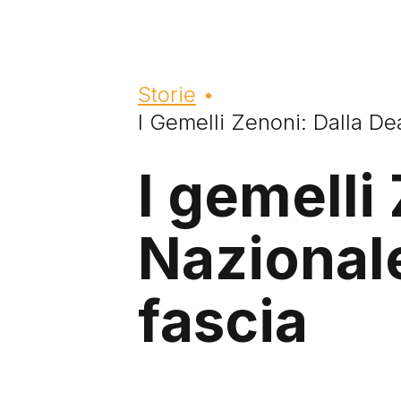
Briciole di pane
Storie
I Gemelli Zenoni: Dalla De
I gemelli
Nazionale
fascia