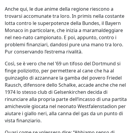
Anche qui, le due anime della regione riescono a
trovarsi accomunate tra loro. In primis nella costante
lotta contro le superpotenze della Bundes, il Bayern
Monaco in particolare, che inizia a maramaldeggiare
nel neo-nato campionato. E poi, appunto, contro i
problemi finanziari, dandosi pure una mano tra loro.
Pur conservando l’estrema rivalità.
Così, se è vero che nel ’69 un tifoso del Dortmund si
finge poliziotto, per permettere al cane che ha al
guinzaglio di azzannare la gamba del povero Friedel
Rausch, difensore dello Schalke, accade anche che nel
1974 lo stesso club di Gelsenkirchen decida di
rinunciare alla propria parte dell’incasso di una partita
amichevole giocata nel neonato Westfalenstadion per
aiutare i giallo neri, alla canna del gas da un punto di
vista finanziario.
Quasi come se volessero dire: “Abbiamo senso di