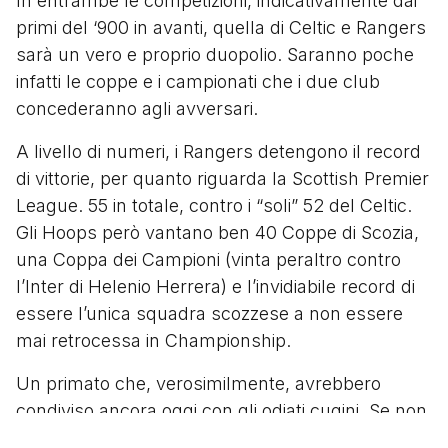
In entrambe le competizioni, indicativamente dai
primi del ‘900 in avanti, quella di Celtic e Rangers
sarà un vero e proprio duopolio. Saranno poche
infatti le coppe e i campionati che i due club
concederanno agli avversari.
A livello di numeri, i Rangers detengono il record
di vittorie, per quanto riguarda la Scottish Premier
League. 55 in totale, contro i “soli” 52 del Celtic.
Gli Hoops però vantano ben 40 Coppe di Scozia,
una Coppa dei Campioni (vinta peraltro contro
l’Inter di Helenio Herrera) e l’invidiabile record di
essere l’unica squadra scozzese a non essere
mai retrocessa in Championship.
Un primato che, verosimilmente, avrebbero
condiviso ancora oggi con gli odiati cugini. Se non
fosse per il tremendo crack finanziario del 2012,