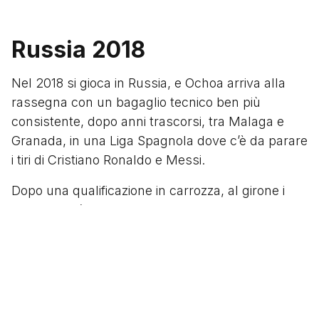
Russia 2018
Nel 2018 si gioca in Russia, e Ochoa arriva alla
rassegna con un bagaglio tecnico ben più
consistente, dopo anni trascorsi, tra Malaga e
Granada, in una Liga Spagnola dove c’è da parare
i tiri di Cristiano Ronaldo e Messi.
Dopo una qualificazione in carrozza, al girone i
ragazzi dell’ennesimo c.t. Osorio battono subito la
Germania campione in carica, e subito dopo
anche la temuta Corea Del Sud. In entrambe le
gare, ovviamente, è Memo Ochoa l’MVP, tornato
supereroe con l’inizio della rassegna. La sconfitta
finale con la Svezia non leva il passaggio del