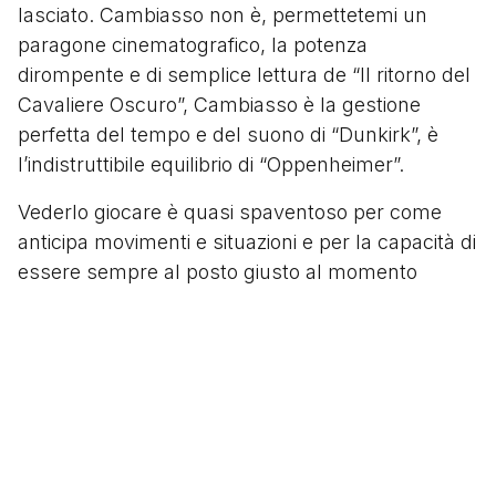
lasciato. Cambiasso non è, permettetemi un
paragone cinematografico, la potenza
dirompente e di semplice lettura de “Il ritorno del
Cavaliere Oscuro”, Cambiasso è la gestione
perfetta del tempo e del suono di “Dunkirk”, è
l’indistruttibile equilibrio di “Oppenheimer”.
Vederlo giocare è quasi spaventoso per come
anticipa movimenti e situazioni e per la capacità di
essere sempre al posto giusto al momento
giusto. Per capire basta cercare il video di quello
che, a ragione, viene definito come il più bel gol di
squadra della storia dei Mondiali di calcio.
Argentina - Serbia, Mondiali 2006. Il Cuchu, al
termine di un fraseggio infinito di 25 tocchi (la
maggior parte di prima), segna inserendosi alla
perfezione e depositando in rete un invito