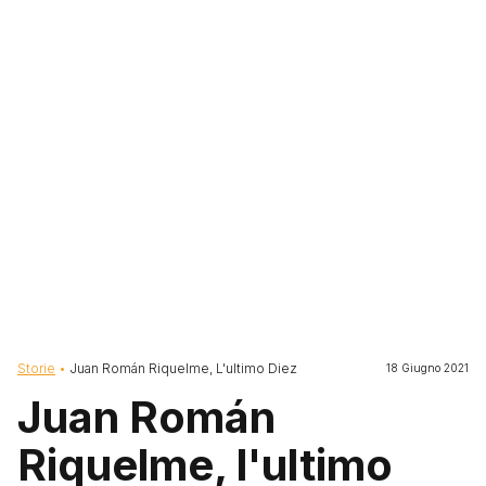
Briciole di pane
Storie
Juan Román Riquelme, L'ultimo Diez
18 Giugno 2021
Juan Román
Riquelme, l'ultimo