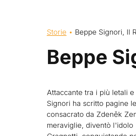
Briciole di pane
Storie
Beppe Signori, Il
Beppe Sig
Attaccante tra i più letali
Signori ha scritto pagine l
consacrato da Zdeněk Zema
meraviglie, diventò l'idolo