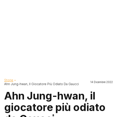
Briciole di pane
Storie
14 Dicembre 2022
Ahn Jung-hwan, Il Giocatore Più Odiato Da Gaucci
Ahn Jung-hwan, il
giocatore più odiato