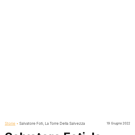
Briciole di pane
Storie
Salvatore Foti, La Torre Della Salvezza
19 Giugno 2022