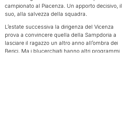
campionato al Piacenza. Un apporto decisivo, il
suo, alla salvezza della squadra.
L’estate successiva la dirigenza del Vicenza
prova a convincere quella della Sampdoria a
lasciare il ragazzo un altro anno all’ombra dei
Berici. Ma i blucerchiati hanno altri programmi
per lui, e lo riportano alla casa base.
Il calvario di Sasà
Il prosieguo della carriera di Salvatore Foti è un
misterioso continuo ripetersi di sfortune, scelte
sbagliate e opportunità sprecate.
Dopo una prima parte di stagione a fare la muffa