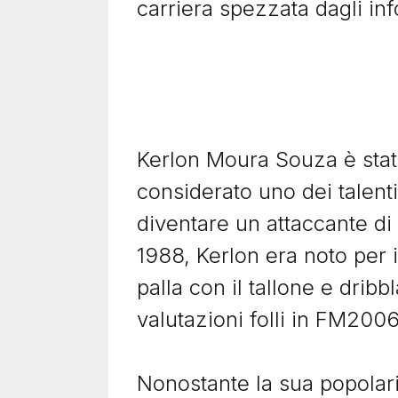
carriera spezzata dagli inf
Image
Imag
02 Febbraio 2024
Kerlon Moura Souza è stato
Julius Aghahowa,
05 Ge
vivere di capriole
Fed
considerato uno dei talenti
bom
Da Football Manager 2000 alla
diventare un attaccante di
Foo
Premier League, Julius Aghahowa
1988, Kerlon era noto per i
è stato un fenomeno virtuale che
Feder
il calcio reale non è...
Foot
palla con il tallone e dribb
mai e
Leggi il racconto
valutazioni folli in FM2006
Leggi
Nonostante la sua popolarit