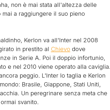
ha, non è mai stata all'altezza delle
 mai a raggiungere il suo pieno
Storie
aldinho, Kerlon va all'Inter nel 2008
irato in prestito al
Chievo
dove
ze in Serie A. Poi il doppio infortunio,
I Signori del Sabato
to e nel 2010 viene operato alla caviglia
 ancora peggio. L'Inter lo taglia e Kerlon
l mondo: Brasile, Giappone, Stati Uniti,
ovacchia. Un peregrinare senza meta che
a ormai svanito.
© Tacchettidiprovincia.it - 2026 - Tutti diritti riservati