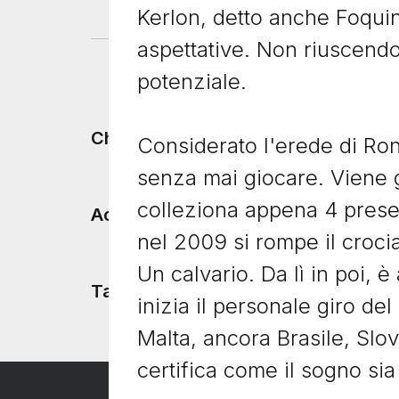
Kerlon, detto anche Foquin
aspettative. Non riuscendo
potenziale.
Footer menu
Chi siamo
Considerato l'erede di Ron
senza mai giocare. Viene g
colleziona appena 4 presen
Accadde Oggi
nel 2009 si rompe il crocia
Un calvario. Da lì in poi, è
Tacchetti TV
inizia il personale giro de
Malta, ancora Brasile, Sl
certifica come il sogno si