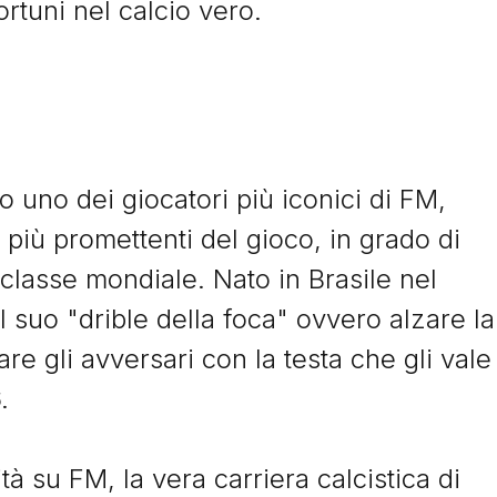
ortuni nel calcio vero.
e
Image
13 Aprile 2024
 uno dei giocatori più iconici di FM,
nnaio 2024
Franco Costanzo, il
erico Laurito, il
portiere perfetto
 più promettenti del gioco, in grado di
ber infinito di
incapace di domina
 classe mondiale. Nato in Brasile nel
tball Manager
Fenomeno assoluto in Footba
l suo "drible della foca" ovvero alzare la
ico Laurito: il wonderkid di
Manager 2001, Franco Cost
ball Manager 2008 che non è
sembrava destinato a dominar
lare gli avversari con la testa che gli vale
sploso nel calcio reale.
calcio mondiale. La realtà
.
racconta una carriera...
 il racconto
Leggi il racconto
à su FM, la vera carriera calcistica di