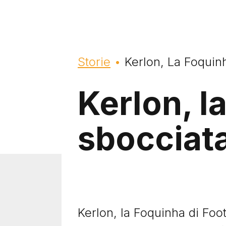
Briciole di pane
Storie
Kerlon, La Foquin
Kerlon, l
sbocciat
Kerlon, la Foquinha di Foot
Ti potrebbero interessare anch