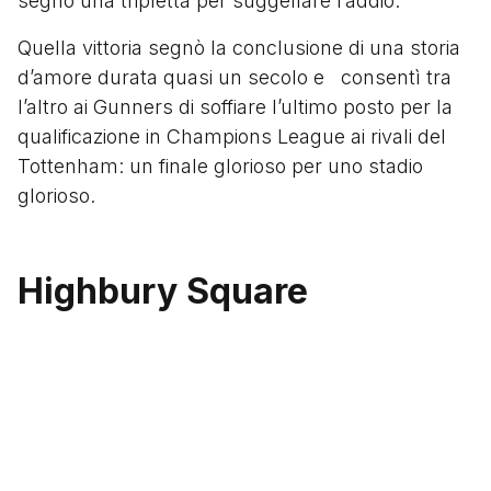
segnò una tripletta per suggellare l’addio.
Quella vittoria segnò la conclusione di una storia
d’amore durata quasi un secolo e consentì tra
l’altro ai Gunners di soffiare l’ultimo posto per la
qualificazione in Champions League ai rivali del
Tottenham: un finale glorioso per uno stadio
glorioso.
Highbury Square
Dopo la chiusura come stadio, Highbury non è
stato demolito completamente. Al contrario, la
struttura è stata trasformata in un complesso
residenziale di lusso noto come Highbury Square.
Le tribune principali sono state conservate e
integrate nel design, mantenendo lo stile Art